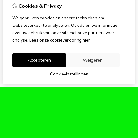
Cookies & Privacy
We gebruiken cookies en andere technieken om
BUIDELTASJE-KNIKKERZAK
KOEKMANNETJE-B-KEUS
websiteverkeer te analyseren. Ook delen we informatie
€
2,95
€
1,00
€
13,50
€
6,75
over uw gebruik van onze site met onze partners voor
hier
analyse.
Lees onze cookieverklaring
Accepteren
Weigeren
Cookie-instellingen
2
3
Toon meer
>|
1
PIRATENSLOFFEN
ZWARTE-HOED
€
7,50
€
8,50