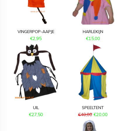
VINGERPOP-AAPJE
HARLEKIJN
€
2,95
€
15,00
UIL
SPEELTENT
€
27,50
€
40,00
€
20,00