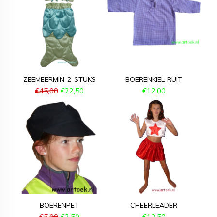
ZEEMEERMIN-2-STUKS
BOERENKIEL-RUIT
€
45,00
€
22,50
€
12,00
BOERENPET
CHEERLEADER
€
5,00
€
2,50
€
12,50