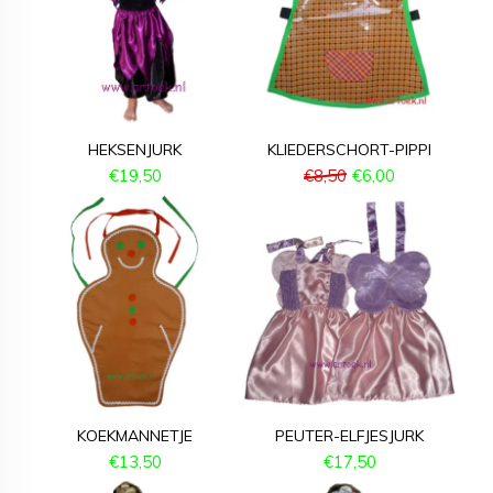
HEKSENJURK
KLIEDERSCHORT-PIPPI
€
19,50
€
8,50
€
6,00
KOEKMANNETJE
PEUTER-ELFJESJURK
€
13,50
€
17,50