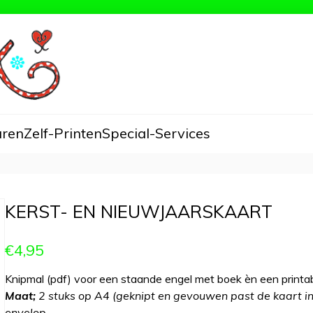
aren
Zelf-Printen
Special-Services
KERST- EN NIEUWJAARSKAART
€4,95
Knipmal (pdf) voor een staande engel met boek èn een printab
Maat;
2 stuks op A4 (geknipt en gevouwen past de kaart in
envelop.