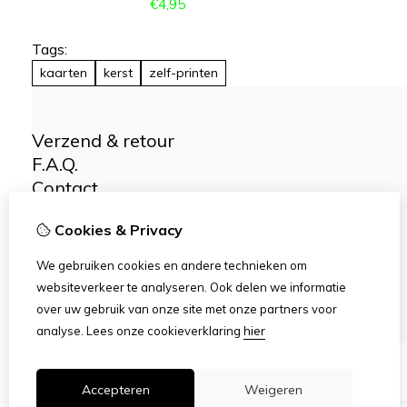
€
4,95
Tags:
kaarten
kerst
zelf-printen
Verzend & retour
F.A.Q.
Contact
Over Artoek
Cookies & Privacy
Voorwaarden
Kiekjes
We gebruiken cookies en andere technieken om
Naaipatronen
websiteverkeer te analyseren. Ook delen we informatie
Knutseltips
over uw gebruik van onze site met onze partners voor
Wasvoorschriften
hier
analyse.
Lees onze cookieverklaring
Accepteren
Weigeren