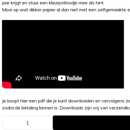
jaar krijgt en stuur een kleurpotloodje mee als hint.
Mooi op wat dikker papier al dan niet met een zelfgemaakte 
Je koopt hier een pdf die je kunt downloaden en vervolgens 
zodra de betaling binnen is. Downloads zijn vrij van verzendk