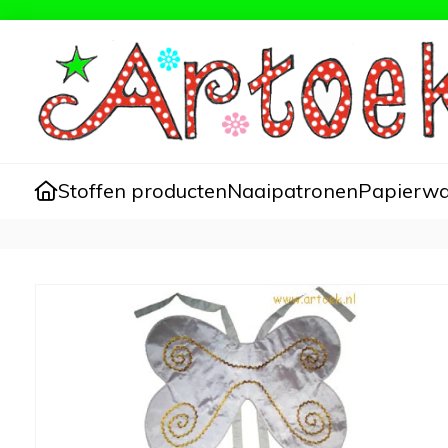
Stoffen producten
Naaipatronen
Papierw