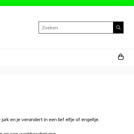
Zoeken
rk en je verandert in een lief elfje of engeltje.
n en een werkbeschrijving.