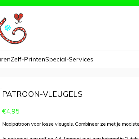
aren
Zelf-Printen
Special-Services
PATROON-VLEUGELS
€4,95
Naaipatroon voor losse vleugels. Combineer ze met je mooiste ju
Je ontvangt een pdf op A4-formaat met een knipmal in 2 dele